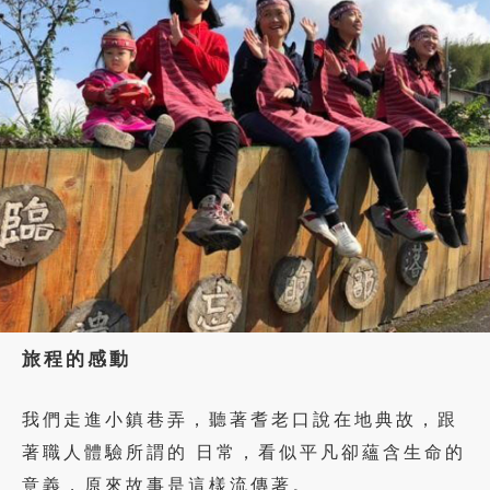
旅程的感動
我們走進小鎮巷弄，聽著耆老口說在地典故，跟
著職人體驗所謂的 日常，看似平凡卻蘊含生命的
意義，原來故事是這樣流傳著。