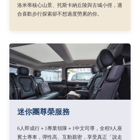
洛米蒂核心山景、托斯卡納丘陵與古城小徑，適
合喜歡步行探索卻不想過度勞累的你。
迷你團尊榮服務
6人即成行＋1專業領隊＋1中文司導，全程9人座
賓士專車，彈性高、互動親密，享受真正「說走