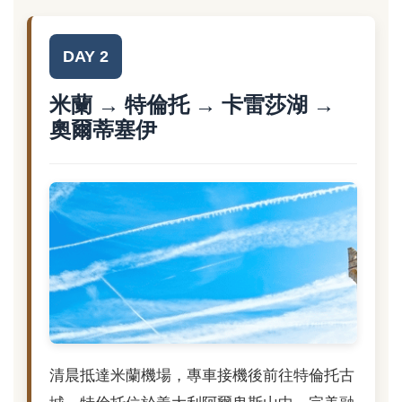
DAY 2
米蘭 → 特倫托 → 卡雷莎湖 →
奧爾蒂塞伊
清晨抵達米蘭機場，專車接機後前往特倫托古