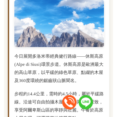
今日展開多洛米蒂經典健行路線——休斯高原
(Alpe di Siusi)環景步道。休斯高原是歐洲最大
的高山草原，以平緩的綠色草原、點綴的木屋
及360度環繞的鋸齒狀山脈聞名。
步程約14.4公里，需時約4.5小時，屬於平緩路
線。沿途可自由拍攝木屋、草原與遠山景致，
享受阿爾卑斯山區的寧靜與壯麗。午餐於高原