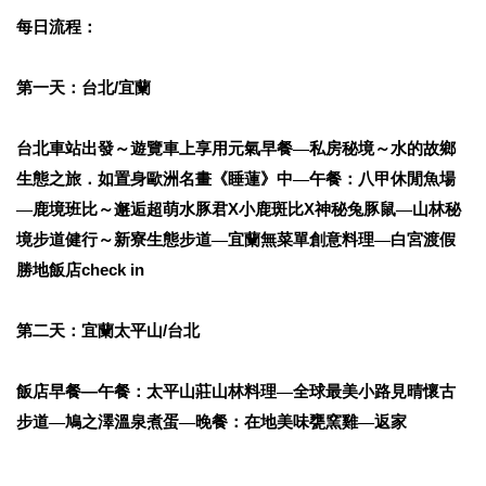
每日流程：
第一天：台北/宜蘭
台北車站出發～遊覽車上享用元氣早餐
私房秘境～水的故鄉
—
生態之旅．如置身歐洲名畫《睡蓮》中
午餐：八甲休閒魚場
—
鹿境班比～邂逅超萌水豚君X小鹿斑比X神秘兔豚鼠
山林秘
—
—
境步道健行～新寮生態步道
宜蘭無菜單創意料理
白宮渡假
—
—
勝地飯店check in
第二天：宜蘭太平山/台北
飯店早餐—午餐：太平山莊山林料理
全球最美小路見晴懷古
—
步道
鳩之澤溫泉煮蛋
晚餐：在地美味甕窯雞
返家
—
—
—