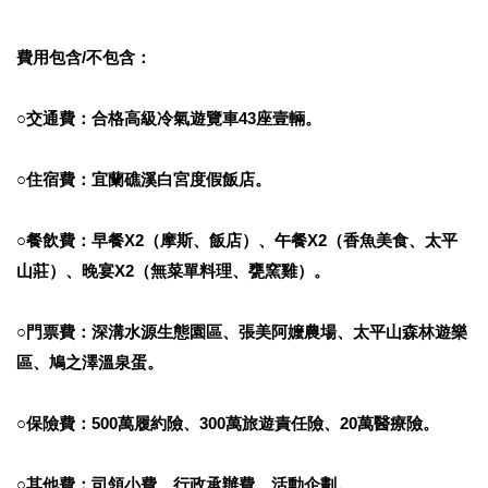
費用包含/不包含：
○交通費：合格高級冷氣遊覽車43座壹輛。
○住宿費：宜蘭礁溪白宮度假飯店。
○餐飲費：早餐X2（摩斯、飯店）、午餐X2（香魚美食、太平
山莊）、晚宴X2（無菜單料理、甕窯雞）。
○門票費：深溝水源生態園區、張美阿嬤農場、太平山森林遊樂
區、鳩之澤溫泉蛋。
○保險費：500萬履約險、300萬旅遊責任險、20萬醫療險。
○其他費：司領小費、行政承辦費、活動企劃。