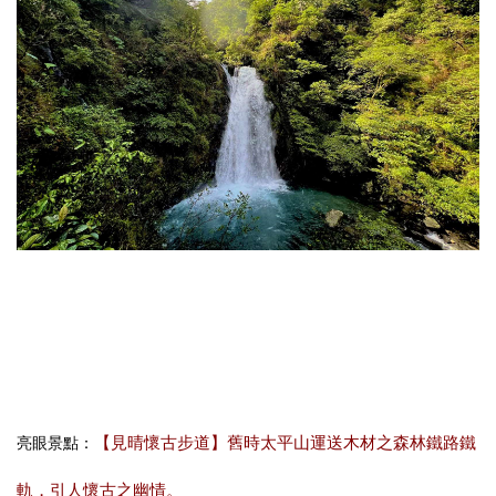
【見晴懷古步道】舊時太平山運送木材之森林鐵路鐵
亮眼景點：
軌，引人懷古之幽情。