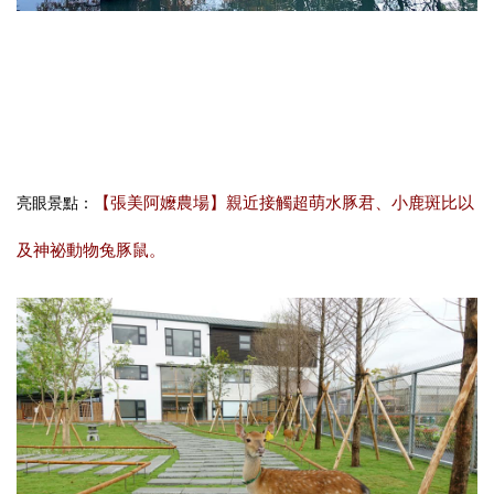
【張美阿嬤農場】親近接觸超萌水豚君、小鹿斑比以
亮眼景點：
及神祕動物兔豚鼠。