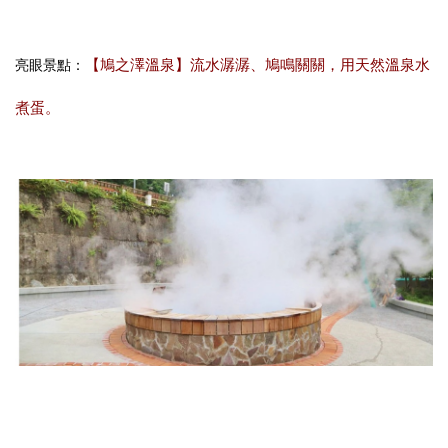
【鳩之澤溫泉】流水潺潺、鳩鳴關關，用天然溫泉水
亮眼景點：
煮蛋。